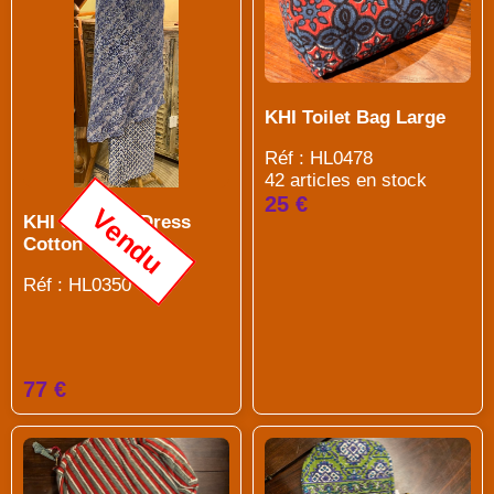
KHI Toilet Bag Large
Réf : HL0478
42 articles en stock
25 €
Vendu
KHI Summer Dress
Cotton
Réf : HL0350
77 €