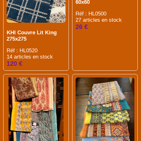
60x60
Réf : HL0500
27 articles en stock
26 €
KHI Couvre Lit King
275x275
Réf : HL0520
14 articles en stock
120 €