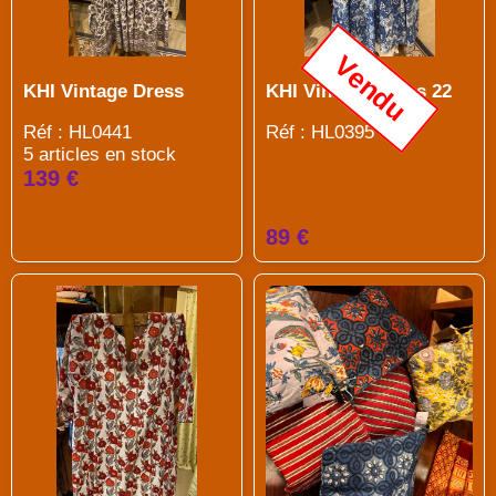
Vendu
KHI Vintage Dress
KHI Vintage Dress 22
Réf : HL0441
Réf : HL0395
5 articles en stock
139 €
89 €