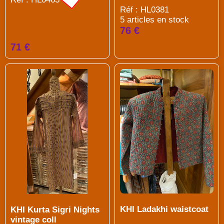
Réf : HL0381
5 articles en stock
76 €
71 €
KHI Ladakhi waistcoat
KHI Kurta Sigri Nights
vintage coll