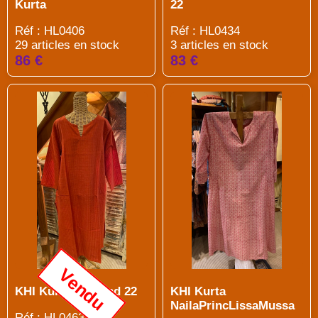
Kurta
22
Réf : HL0406
Réf : HL0434
29 articles en stock
3 articles en stock
86 €
83 €
Vendu
KHI Kurta col rond 22
KHI Kurta
NailaPrincLissaMussa
Réf : HL0463