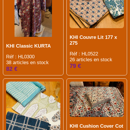
KHI Couvre Lit 177 x
275
KHI Classic KURTA
Réf : HL0522
Réf : HL0300
26 articles en stock
38 articles en stock
79 €
82 €
KHI Cushion Cover Cot