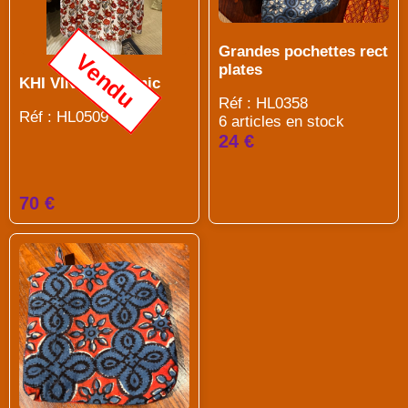
Grandes pochettes rect
Vendu
plates
KHI VINTAGE Tunic
Réf : HL0358
Réf : HL0509
6 articles en stock
24 €
70 €