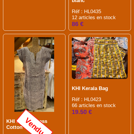
blanc
Réf : HL0435
12 articles en stock
86 €
KHI Kerala Bag
Réf : HL0423
66 articles en stock
19.50 €
Vendu
KHI Kaftan Dress
Cotton