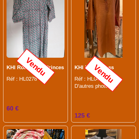
Vendu
Vendu
KHI Robe Naila Princes
KHI Rumi Dress
Réf : HL0278
Réf : HL0442
D'autres photos
60 €
125 €