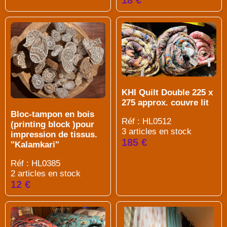
18 €
KHI Quilt Double 225 x
275 approx. couvre lit
Bloc-tampon en bois
Réf : HL0512
(printing block )pour
3 articles en stock
impression de tissus.
185 €
"Kalamkari"
Réf : HL0385
2 articles en stock
12 €