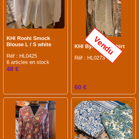
Vendu
KHI Roohi Smock
Blouse L / S white
KHI Byron Overshirt
Réf : HL0425
Réf : HL0273
6 articles en stock
48 €
60 €