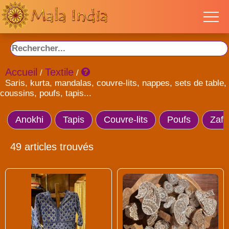
Accueil
Textile
/
/
Saris, kurta, mandalas, couvre-lits, nappes, sets de table,
coussins, poufs, tapis...
Anokhi
Tapis
Couvre-lits
Poufs
Zafu
49 articles trouvés