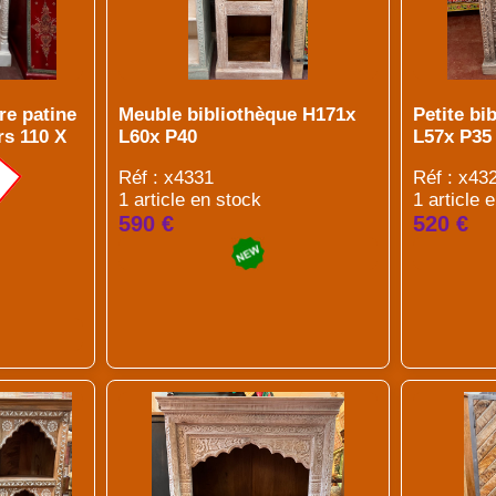
re patine
Meuble bibliothèque H171x
Petite bi
rs 110 X
L60x P40
L57x P35
Réf : x4331
Réf : x43
1 article en stock
1 article 
590 €
520 €