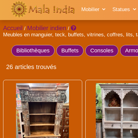
Mobilier
Statues
Accueil
Mobilier indien
/
/
Meubles en manguier, teck, buffets, vitrines, coffres, lits, t
Bibliothèques
Buffets
Consoles
Armoi
26 articles trouvés