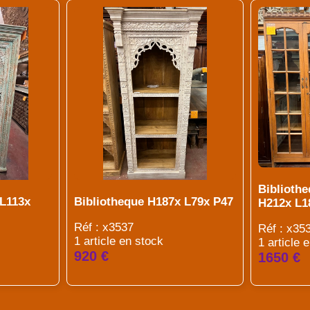
Bibliothe
 L113x
Bibliotheque H187x L79x P47
H212x L1
Réf : x3537
Réf : x35
1 article en stock
1 article 
920 €
1650 €