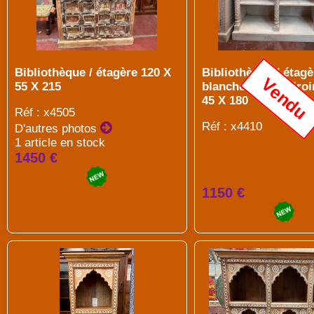
Bibliothèque / étagère 120 X
Bibliothèque / étagè
Vendu
55 X 215
blanche à deux tiroi
45 X 180
Réf : x4505
Réf : x4410
D'autres photos
1 article en stock
1450 €
1150 €