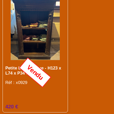
Vendu
Petite bibliothèque - H123 x
L74 x P34 cm
Réf : x0929
420 €