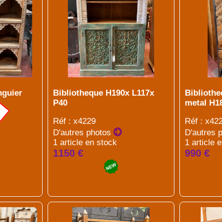
nguier
Bibliotheque H190x L117x
Biblioth
P40
metal H1
Réf : x4229
Réf : x42
D'autres photos
D'autres 
1 article en stock
1 article 
1150 €
990 €