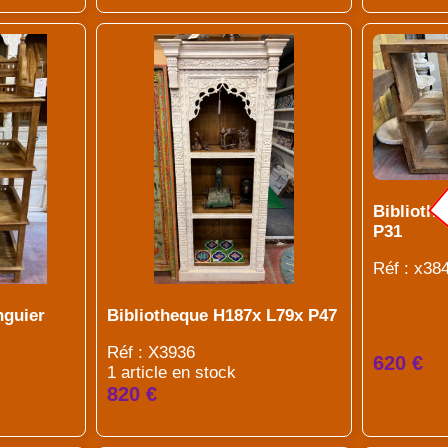
Biblioth
P31
Réf : x38
nguier
Bibliotheque H187x L79x P47
Réf : X3936
620 €
1 article en stock
820 €