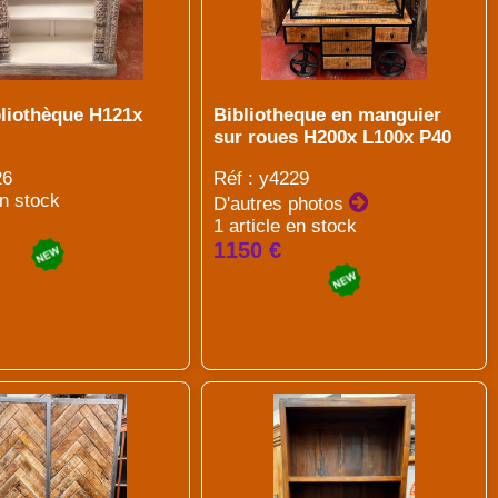
bliothèque H121x
Bibliotheque en manguier
sur roues H200x L100x P40
26
Réf : y4229
en stock
D'autres photos
1 article en stock
1150 €