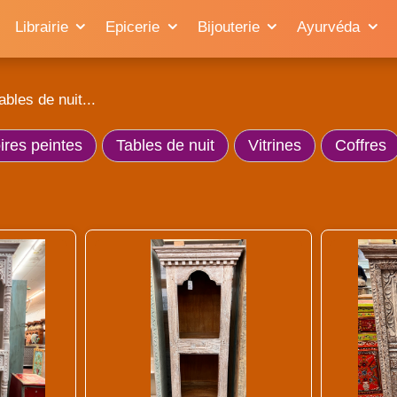
Librairie
Epicerie
Bijouterie
Ayurvéda
ables de nuit...
res peintes
Tables de nuit
Vitrines
Coffres