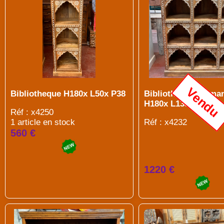
Vendu
Bibliotheque H180x L50x P38
Bibliotheque en ma
H180x L135x P40
Réf : x4250
1 article en stock
Réf : x4232
560 €
1220 €