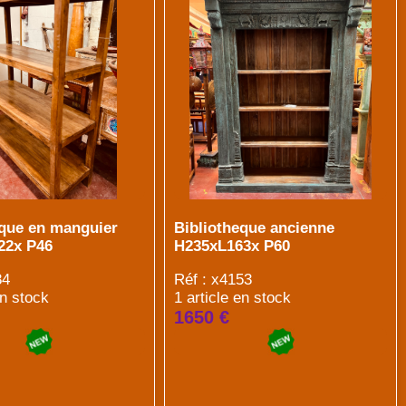
eque en manguier
Bibliotheque ancienne
22x P46
H235xL163x P60
84
Réf : x4153
en stock
1 article en stock
1650 €