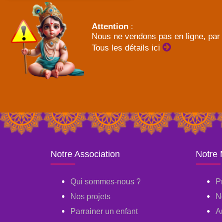
Attention
:
Nous ne vendons pas en ligne, par 
Tous les détails ici
Notre Association
Notre
Qui sommes-nous ?
P
Nos projets
N
Parrainer un enfant
A