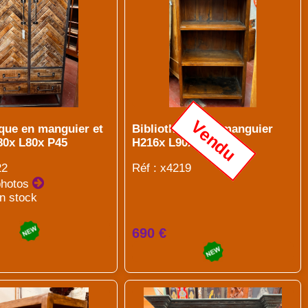
Vendu
eque en manguier et
Bibliotheque en manguier
80x L80x P45
H216x L90x P45
22
Réf : x4219
photos
en stock
690 €