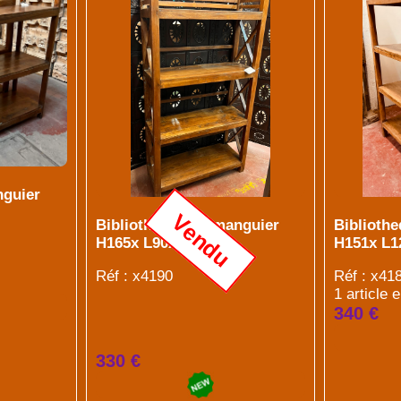
nguier
Vendu
Bibliotheque en manguier
Biblioth
H165x L90x P33
H151x L1
Réf : x4190
Réf : x41
1 article 
340 €
330 €