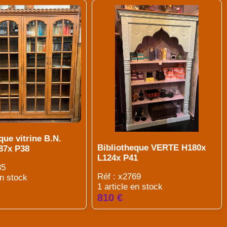
que vitrine B.N.
Bibliotheque VERTE H180x
87x P38
L124x P41
35
Réf : x2769
en stock
1 article en stock
810 €