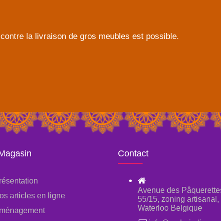
contre la livraison de gros meubles est possible.
 Magasin
Contact
résentation
Avenue des Pâquerette
os articles en ligne
55/15, zoning artisanal
Waterloo Belgique
ménagement