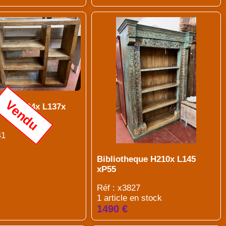
Vendu
eque H104x L137x
41
Bibliotheque H210x L145
xP55
Réf : x3827
1 article en stock
1490 €