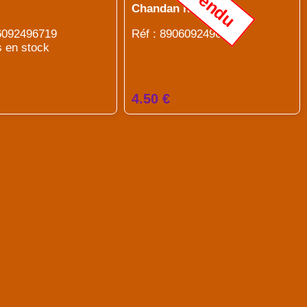
Vendu
Chandan haldi soap
06092496719
Réf : 8906092496412
s en stock
4.50 €