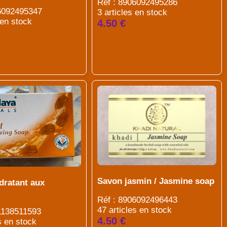
Réf : 8906092495286
06092495347
3 articles en stock
 en stock
4.50 €
Savon jasmin / Jasmine soap
dratant aux
Réf : 8906092496443
47 articles en stock
1138511593
4.50 €
s en stock