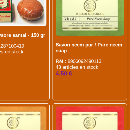
ore santal - 150 gr
Savon neem pur / Pure neem
01287100419
soap
es en stock
Réf : 8906092490113
43 articles en stock
4.50 €