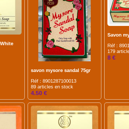
Savon mys
 White
Réf : 89
179 articl
8 €
savon mysore sandal 75gr
Réf : 8901287100013
89 articles en stock
4.50 €