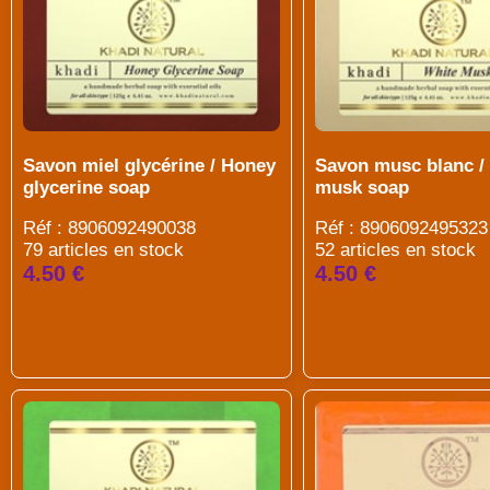
Savon musc blanc /
Savon miel glycérine / Honey
musk soap
glycerine soap
Réf : 8906092495323
Réf : 8906092490038
52 articles en stock
79 articles en stock
4.50 €
4.50 €