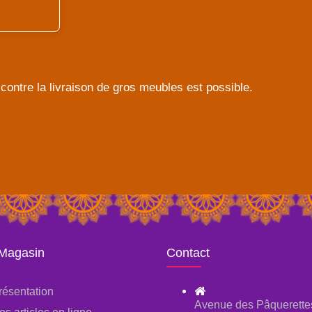
contre la livraison de gros meubles est possible.
 Magasin
Contact
résentation
Avenue des Pâquerette