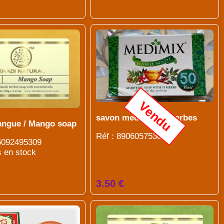
Vendu
savon medimix 18 herbes
ngue / Mango soap
Réf : 8906057530854
06092495309
s en stock
3.50 €