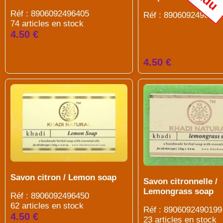
Réf : 8906092496405
Réf : 8906092496436
74 articles en stock
4.50 €
4.50 €
Savon citron / Lemon soap
Savon citronnelle /
Lemongrass soap
Réf : 8906092496450
62 articles en stock
Réf : 8906092490199
4.50 €
23 articles en stock