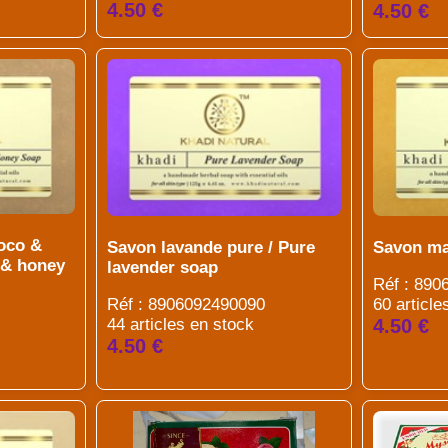
4.50 €
4.50 €
coco &
Savon ma
Savon lavande pure / Pure
 & honey
lavender soap
Réf : 89
60 article
Réf : 8906092490090
4.50 €
44 articles en stock
4.50 €