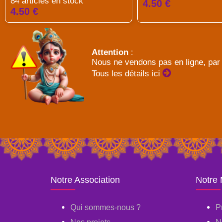
84 articles en stock
4.50 €
4.50 €
Attention
:
Nous ne vendons pas en ligne, par 
Tous les détails ici
Notre Association
Notre
Qui sommes-nous ?
P