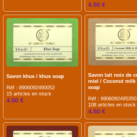
4.50 €
Savon lait noix de 
Savon khus / khus soap
miel / Coconut milk
soap
Réf : 8906092490052
15 articles en stock
Réf : 8906092495350
4.50 €
108 articles en stock
4.50 €