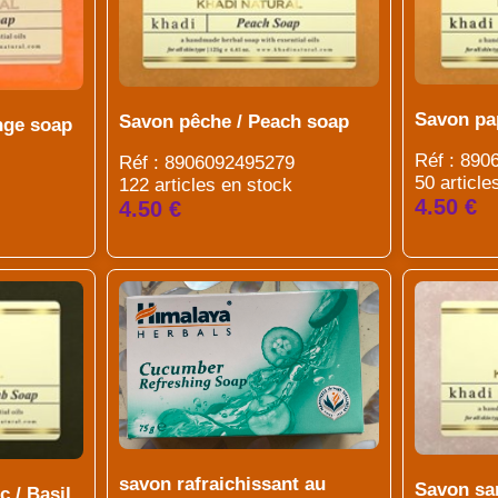
Savon pa
Savon pêche / Peach soap
nge soap
Réf : 89
Réf : 8906092495279
50 article
122 articles en stock
4.50 €
4.50 €
savon rafraichissant au
Savon sa
c / Basil