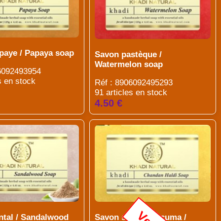
paye / Papaya soap
Savon pastèque /
Watermelon soap
06092493954
s en stock
Réf : 8906092495293
91 articles en stock
4.50 €
ntal / Sandalwood
Savon santal curcuma /