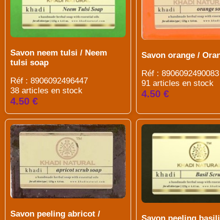
Savon neem tulsi / Neem
Savon orange / Ora
tulsi soap
Réf : 8906092490083
Réf : 8906092496447
91 articles en stock
38 articles en stock
4.50 €
4.50 €
Savon peeling abricot /
Savon peeling basili