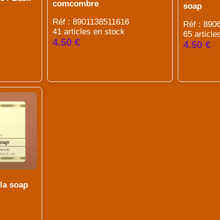
comcombre
soap
Réf : 8901138511616
Réf : 89
41 articles en stock
65 article
4.50 €
4.50 €
lla soap