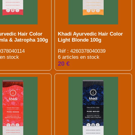
urvedic Hair Color
Khadi Ayurvedic Hair Color
mla & Jatropha 100g
Light Blonde 100g
0378040114
Réf : 4260378040039
 en stock
6 articles en stock
20 €