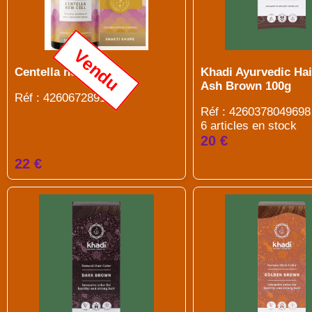
Vendu
Centella new-cell
Khadi Ayurvedic Hai
Ash Brown 100g
Réf : 4260672891146
Réf : 4260378049698
6 articles en stock
20 €
22 €