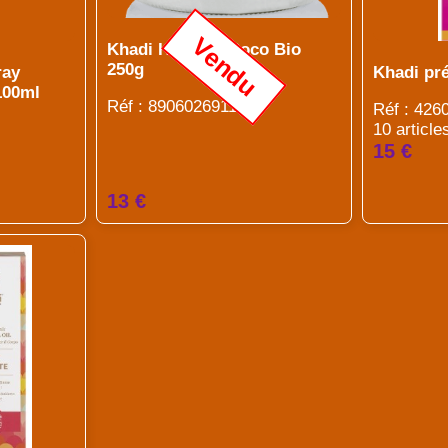
Vendu
Khadi Huile de Coco Bio
250g
ray
Khadi pré
100ml
Réf : 8906026911110
Réf : 42
10 article
15 €
13 €