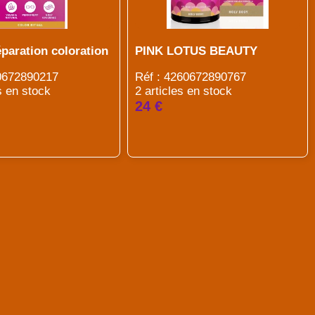
paration coloration
PINK LOTUS BEAUTY
60672890217
Réf : 4260672890767
s en stock
2 articles en stock
24 €