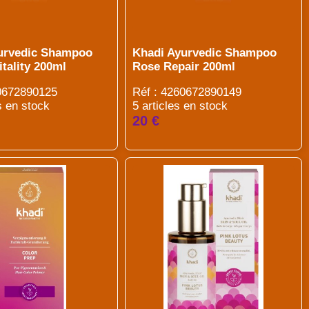
urvedic Shampoo
Khadi Ayurvedic Shampoo
tality 200ml
Rose Repair 200ml
60672890125
Réf : 4260672890149
s en stock
5 articles en stock
20 €