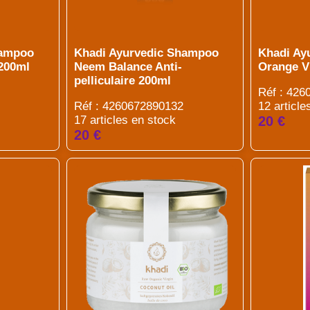
hampoo
Khadi Ayurvedic Shampoo
Khadi Ay
 200ml
Neem Balance Anti-
Orange Vi
pelliculaire 200ml
Réf : 42
Réf : 4260672890132
12 article
17 articles en stock
20 €
20 €