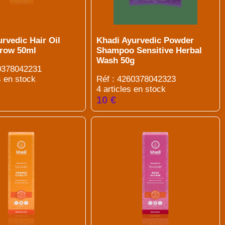
rvedic Hair Oil
Khadi Ayurvedic Powder
Grow 50ml
Shampoo Sensitive Herbal
Wash 50g
60378042231
s en stock
Réf : 4260378042323
4 articles en stock
10 €