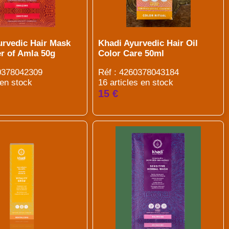
urvedic Hair Mask
Khadi Ayurvedic Hair Oil
r of Amla 50g
Color Care 50ml
60378042309
Réf : 4260378043184
 en stock
16 articles en stock
15 €