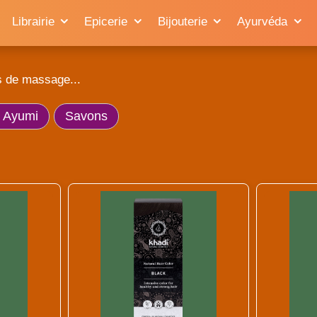
Librairie
Epicerie
Bijouterie
Ayurvéda
s de massage...
s Ayumi
Savons