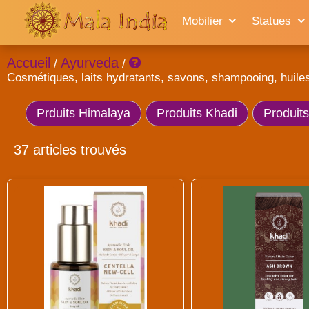
Mobilier
Statues
Accueil
Ayurveda
/
/
Cosmétiques, laits hydratants, savons, shampooing, huile
Prduits Himalaya
Produits Khadi
Produit
37 articles trouvés