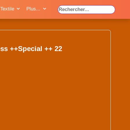
Textile
Plus...
ss ++Special ++ 22