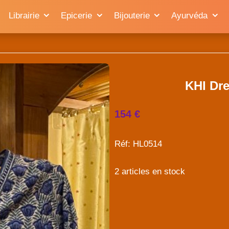
Librairie
Epicerie
Bijouterie
Ayurvéda
KHI Dre
154 €
Réf: HL0514
2 articles en stock