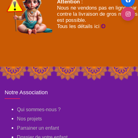
Attention
:
Nous ne vendons pas en ligne, par
contre la livraison de gros meubles
est possible.
Tous les détails ici
Notre Association
Qui sommes-nous ?
Nos projets
Parrainer un enfant
Dossier de votre enfant