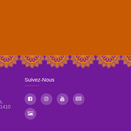
Suivez-Nous
s,
, 1410