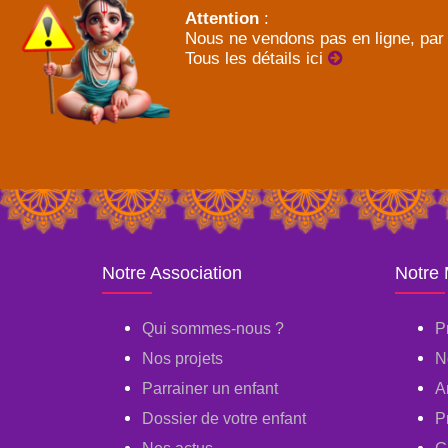
Attention
:
Nous ne vendons pas en ligne, par 
Tous les détails ici
Notre Association
Notre
Qui sommes-nous ?
P
Nos projets
N
Parrainer un enfant
A
Dossier de votre enfant
P