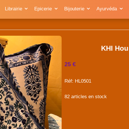
Librairie
Epicerie
Bijouterie
Ayurvéda
KHI Hou
25 €
Réf: HL0501
82 articles en stock