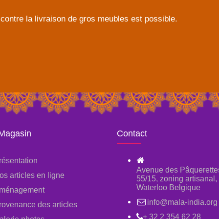
contre la livraison de gros meubles est possible.
 Magasin
Contact
résentation
Avenue des Pâquerette
os articles en ligne
55/15, zoning artisanal
Waterloo Belgique
ménagement
info@mala-india.org
rovenance des articles
+ 32 2 354 62 28