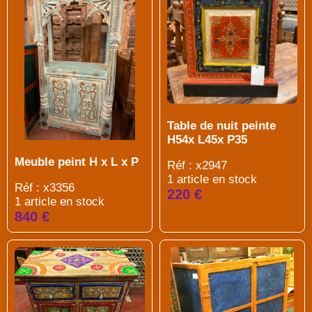
Table de nuit peinte
H54x L45x P35
Meuble peint H x L x P
Réf : x2947
1 article en stock
Réf : x3356
220 €
1 article en stock
840 €