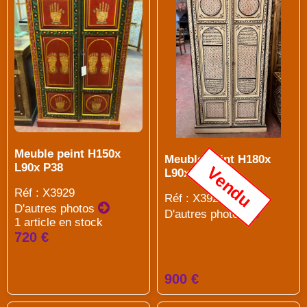
Meuble peint H150x
Meuble peint H180x
L90x P38
Vendu
L90x P38
Réf : X3929
Réf : X3927
D'autres photos
D'autres photos
1 article en stock
720 €
900 €