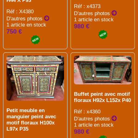
H44 X P93
Réf : x4373
Réf : X4380
D'autres photos
D'autres photos
1 article en stock
1 article en stock
980 €
750 €
Buffet peint avec motif
floraux H92x L152x P40
Petit meuble en
Réf : x4360
manguier peint avec
D'autres photos
motif floraux H100x
1 article en stock
L97x P35
980 €