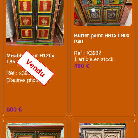
Buffet peint H91x L90x
P40
Réf : X3932
Meuble peint H120x
1 article en stock
Vendu
L85 xP40
490 €
Réf : x3983
D'autres photos
600 €