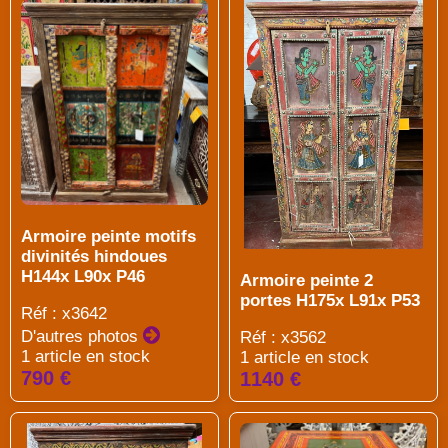
Armoire peinte motifs
divinités hindoues
H144x L90x P46
Armoire peinte 2
portes H175x L91x P53
Réf : x3642
D'autres photos
Réf : x3562
1 article en stock
1 article en stock
790 €
1140 €