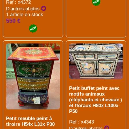
Réf : x4372
D'autres photos
1 article en stock
550 €
Petit buffet peint avec
motifs animaux
(éléphants et chevaux )
et floraux H80x L100x
P50
Petit meuble peint à
Réf : x4343
tiroirs H54x L31x P30
D'autres photos