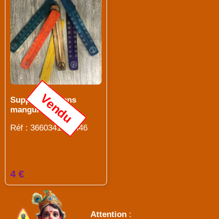
Vendu
Suppport encens
manguier Ohm
Réf : 3660341696446
4 €
Attention
: