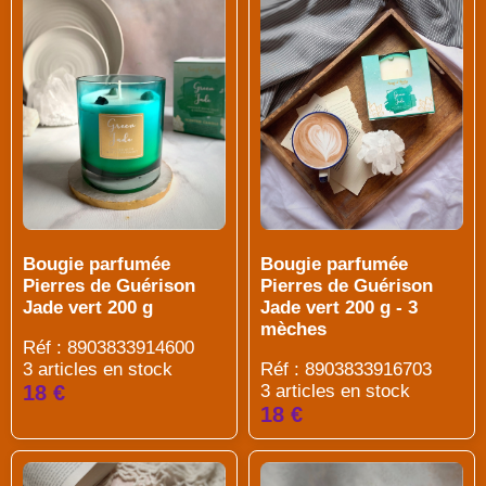
Bougie parfumée
Bougie parfumée
Pierres de Guérison
Pierres de Guérison
Jade vert 200 g
Jade vert 200 g - 3
mèches
Réf : 8903833914600
3 articles en stock
Réf : 8903833916703
18 €
3 articles en stock
18 €