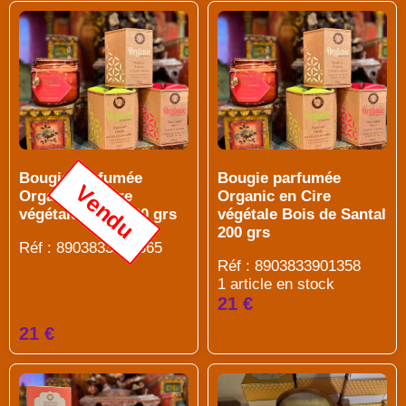
Bougie parfumée
Bougie parfumée
Vendu
Organic en Cire
Organic en Cire
végétale Rose 200 grs
végétale Bois de Santal
200 grs
Réf : 8903833901365
Réf : 8903833901358
1 article en stock
21 €
21 €