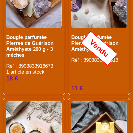
Bougie parfumée
Bougie parfumée
Vendu
Pierres de Guérison
Pierres de Guérison
Améthyste 200 g - 3
Améthyste 80 g
mèches
Réf : 8903833914518
Réf : 8903833916673
1 article en stock
18 €
11 €