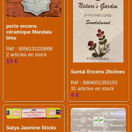
porte encens
céramique Mandala
bleu
Réf : 5056131153868
2 articles en stock
13 €
Santal Encens 20cônes
Réf : 8904031350153
31 articles en stock
4 €
Satya Jasmine Sticks