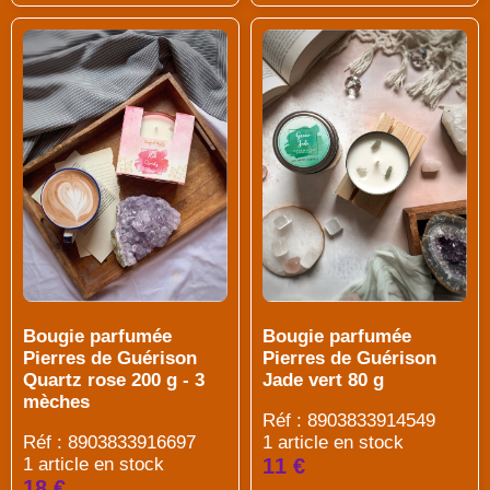
Bougie parfumée
Bougie parfumée
Pierres de Guérison
Pierres de Guérison
Quartz rose 200 g - 3
Jade vert 80 g
mèches
Réf : 8903833914549
Réf : 8903833916697
1 article en stock
1 article en stock
11 €
18 €