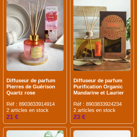
Diffuseur de parfum
Diffuseur de parfum
Pierres de Guérison
Purification Organic
Quartz rose
Mandarine et Laurier
Réf : 8903833914914
Réf : 8903833924234
2 articles en stock
2 articles en stock
21 €
23 €