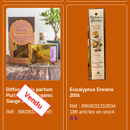
Diffuseur de parfum
Eucalyptus Encens
Vendu
Purification Organic
20St
Sauge et Lavande
Réf : 8904031310034
Réf : 8903833924265
188 articles en stock
4 €