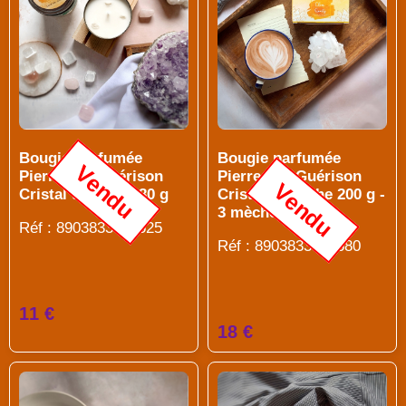
Bougie parfumée
Bougie parfumée
Vendu
Pierres de Guérison
Pierres de Guérison
Vendu
Cristal de roche 80 g
Cristal de roche 200 g -
3 mèches
Réf : 8903833914525
Réf : 8903833916680
11 €
18 €