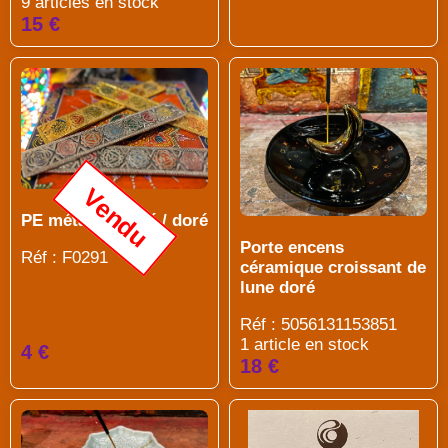
9 articles en stock
15 €
Vendu
PE métal argenté / doré
Porte encens
Réf : F0291
céramique croissant de
lune doré
Réf : 5056131153851
1 article en stock
4 €
18 €