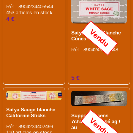
Réf : 8904234405544
453 articles en stock
4 €
Vendu
Satya Sauge Blanche
Cônes
Réf : 8904245402648
5 €
Satya Sauge blanche
Support encens
Californie Sticks
Vendu
7chakras courbé ag /
Réf : 8904234402499
au
110 articles en stock