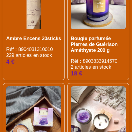
Bougie parfumée
Ambre Encens 20sticks
Pierres de Guérison
Réf : 8904031310010
Améthyste 200 g
229 articles en stock
Réf : 8903833914570
4 €
2 articles en stock
18 €