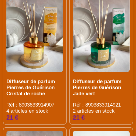
Diffuseur de parfum
Diffuseur de parfum
Pierres de Guérison
Pierres de Guérison
Cristal de roche
Jade vert
Réf : 8903833914907
Réf : 8903833914921
4 articles en stock
2 articles en stock
21 €
21 €