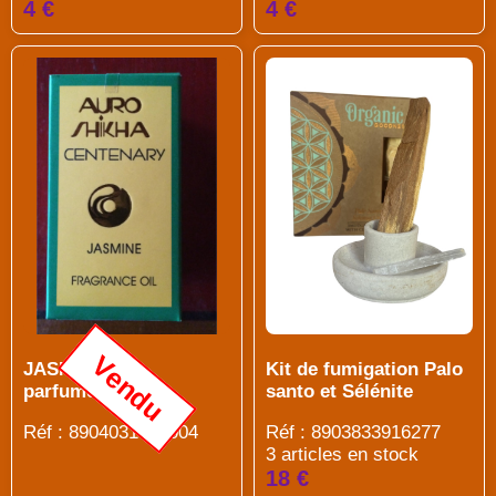
4 €
4 €
Vendu
Kit de fumigation Palo
JASMIN Huile
santo et Sélénite
parfumée 5ml
Réf : 8903833916277
Réf : 8904031355004
3 articles en stock
18 €