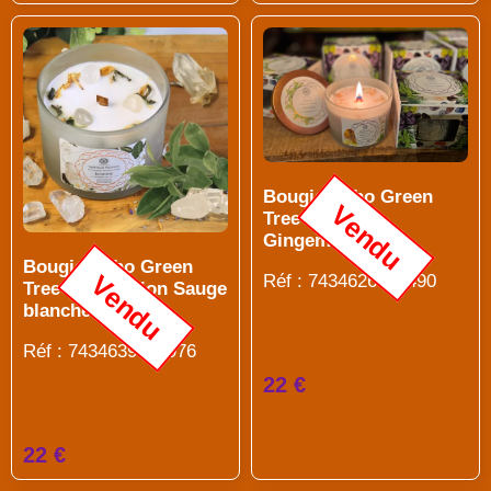
Bougie Litho Green
Vendu
Tree Vitalité
Gingembre [DG]
Bougie Litho Green
Vendu
Réf : 7434626434490
Tree Purification Sauge
blanche [DG]
Réf : 7434639929976
22 €
22 €