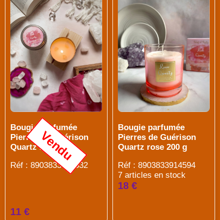
Bougie parfumée
Bougie parfumée
Vendu
Pierres de Guérison
Pierres de Guérison
Quartz rose 80 g
Quartz rose 200 g
Réf : 8903833914532
Réf : 8903833914594
7 articles en stock
18 €
11 €