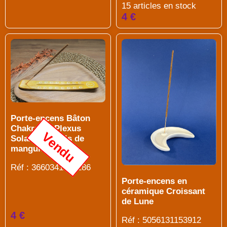
15 articles en stock
4 €
Porte-encens Bâton
Chakra du Plexus
Vendu
Solaire en Bois de
manguier
Réf : 3660341696286
Porte-encens en
céramique Croissant
de Lune
4 €
Réf : 5056131153912