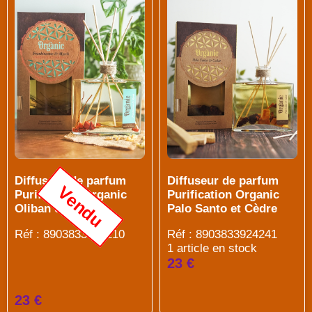
Diffuseur de parfum
Diffuseur de parfum
Vendu
Purification Organic
Purification Organic
Oliban et Myrrhe
Palo Santo et Cèdre
Réf : 8903833924210
Réf : 8903833924241
1 article en stock
23 €
23 €