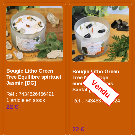
Bougie Litho Green
Bougie Litho Green
Tree Equilibre spirituel
Tree Nettoyage
Vendu
Jasmin [DG]
energetique Bois
Santal [DG]
Réf : 7434626466491
1 article en stock
Réf : 7434637537524
22 €
22 €