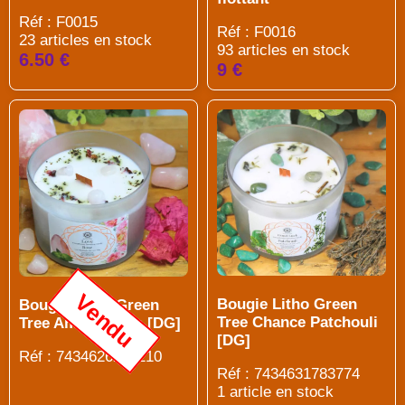
Réf : F0015
Réf : F0016
23 articles en stock
93 articles en stock
6.50 €
9 €
Vendu
Bougie Litho Green
Bougie Litho Green
Tree Chance Patchouli
Tree Amour Rose [DG]
[DG]
Réf : 7434626296210
Réf : 7434631783774
1 article en stock