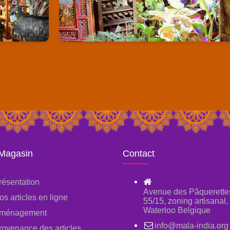
 Magasin
Contact
résentation
Avenue des Pâquerette
os articles en ligne
55/15, zoning artisanal
Waterloo Belgique
ménagement
info@mala-india.org
rovenance des articles