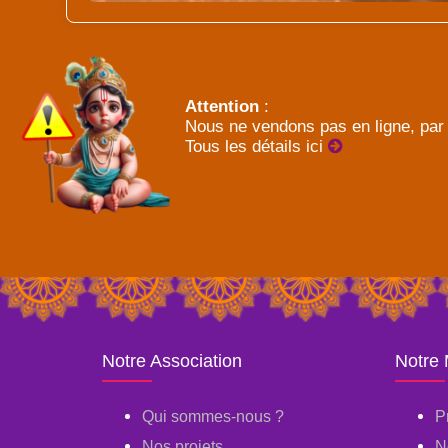
Attention
:
Nous ne vendons pas en ligne, par 
Tous les détails ici
Notre Association
Notre
Qui sommes-nous ?
P
Nos projets
N