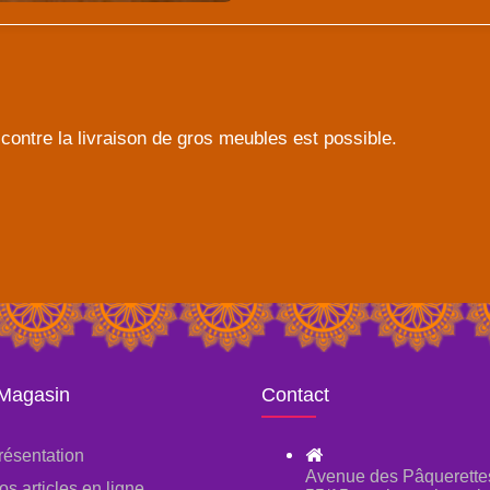
contre la livraison de gros meubles est possible.
 Magasin
Contact
résentation
Avenue des Pâquerette
os articles en ligne