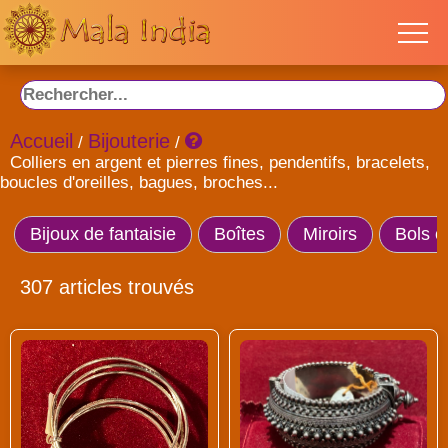
Accueil
Bijouterie
/
/
Colliers en argent et pierres fines, pendentifs, bracelets,
boucles d'oreilles, bagues, broches...
Bijoux de fantaisie
Boîtes
Miroirs
Bols c
307 articles trouvés