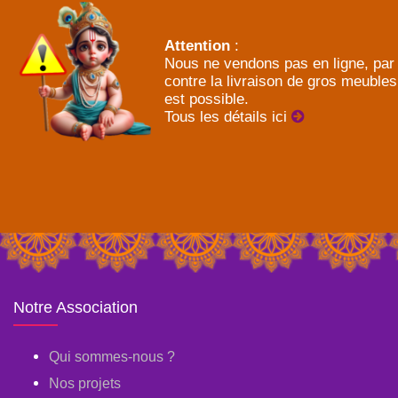
Attention
:
Nous ne vendons pas en ligne, par
contre la livraison de gros meubles
est possible.
Tous les détails ici
Notre Association
Qui sommes-nous ?
Nos projets