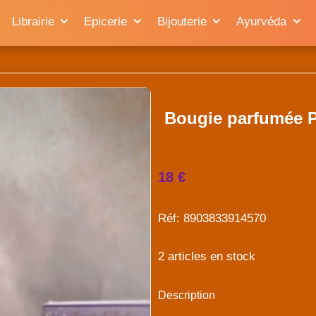
Librairie
Epicerie
Bijouterie
Ayurvéda
Bougie parfumée P
18 €
Réf: 8903833914570
2 articles en stock
Description