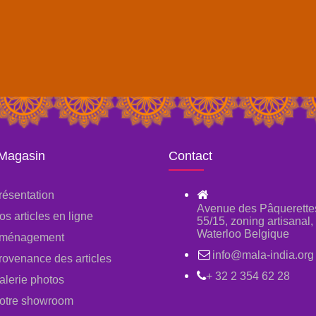
 Magasin
Contact
résentation
Avenue des Pâquerette
os articles en ligne
55/15, zoning artisanal
Waterloo Belgique
ménagement
info@mala-india.org
rovenance des articles
+ 32 2 354 62 28
alerie photos
otre showroom