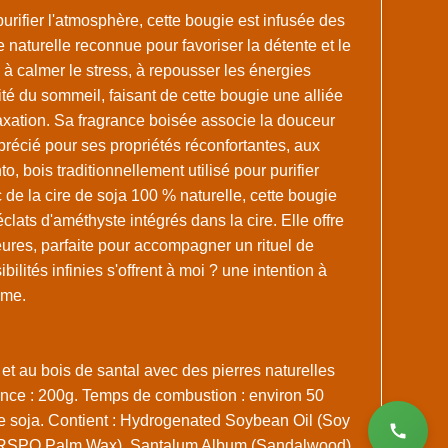
purifier l'atmosphère, cette bougie est infusée des
e naturelle reconnue pour favoriser la détente et le
 à calmer le stress, à repousser les énergies
ité du sommeil, faisant de cette bougie une alliée
axation. Sa fragrance boisée associe la douceur
récié pour ses propriétés réconfortantes, aux
, bois traditionnellement utilisé pour purifier
 de la cire de soja 100 % naturelle, cette bougie
clats d'améthyste intégrés dans la cire. Elle offre
ures, parfaite pour accompagner un rituel de
bilités infinies s'offrent à moi ? une intention à
mme.
t au bois de santal avec des pierres naturelles
nce : 200g. Temps de combustion : environ 50
e soja. Contient : Hydrogenated Soybean Oil (Soy
(RSPO Palm Wax), Santalum Album (Sandalwood)