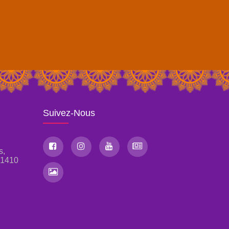
Suivez-Nous
s,
, 1410