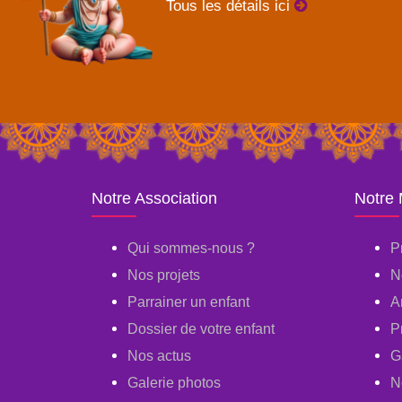
Tous les détails ici
Notre Association
Notre
Qui sommes-nous ?
P
Nos projets
N
Parrainer un enfant
A
Dossier de votre enfant
P
Nos actus
G
Galerie photos
N