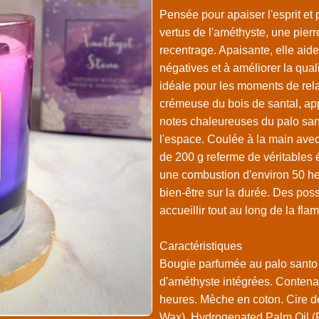
Pensée pour apaiser l'esprit et 
vertus de l'améthyste, une pierr
recentrage. Apaisante, elle aide
négatives et à améliorer la qual
idéale pour les moments de rel
crémeuse du bois de santal, app
notes chaleureuses du palo santo
l'espace. Coulée à la main avec
de 200 g referme de véritables é
une combustion d'environ 50 he
bien-être sur la durée. Des possi
accueillir tout au long de la fla
Caractéristiques
Bougie parfumée au palo santo e
d'améthyste intégrées. Contena
heures. Mèche en coton. Cire d
Wax), Hydrogenated Palm Oil 