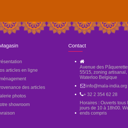
 Magasin
Contact
résentation
Avenue des Pâquerette
os articles en ligne
55/15, zoning artisanal
Waterloo Belgique
ménagement
info@mala-india.org
rovenance des articles
+ 32 2 354 62 28
alerie photos
Horaires : Ouverts tous 
otre showroom
jours de 10 à 18h00. W
ivraison
ends compris