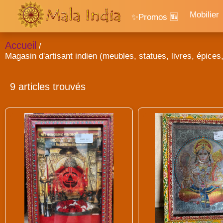
Mobilier
✨Promos 🆕
Accueil
/
Magasin d'artisant indien (meubles, statues, livres, épices, 
9 articles trouvés