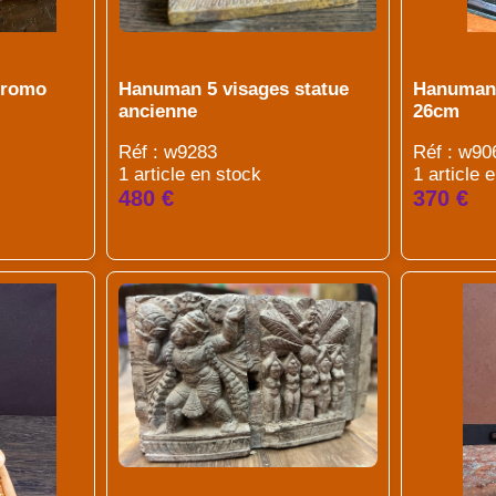
hromo
Hanuman 5 visages statue
Hanuman 
ancienne
26cm
Réf : w9283
Réf : w90
1 article en stock
1 article 
480 €
370 €