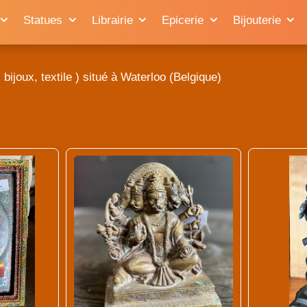
Statues
Librairie
Epicerie
Bijouterie
bijoux, textile ) situé à Waterloo (Belgique)