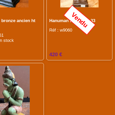
Vendu
bronze ancien ht
Hanuman bronze ht 33
Réf : w9060
61
en stock
420 €