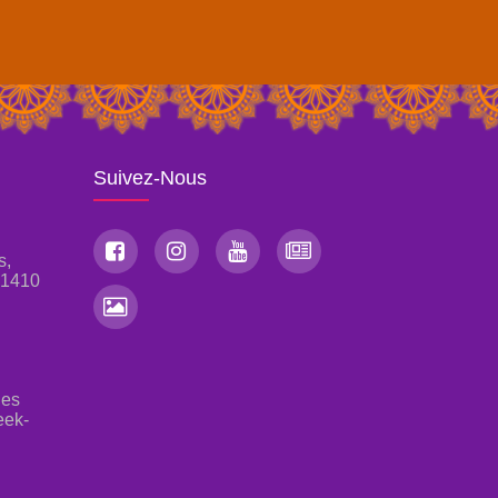
Suivez-Nous
s,
, 1410
les
eek-