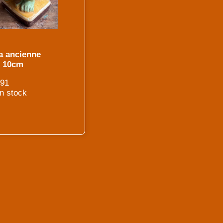
a ancienne
 10cm
491
en stock