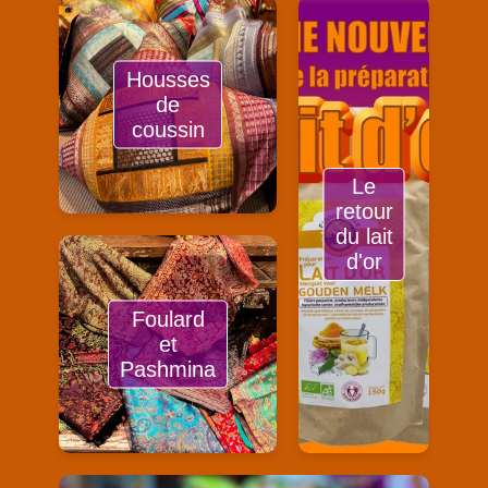
Housses
de
coussin
Le
retour
du lait
d'or
Foulard
et
Pashmina