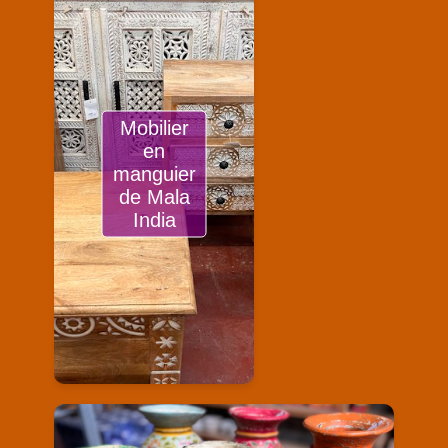
Mobilier
en
manguier
de Mala
India