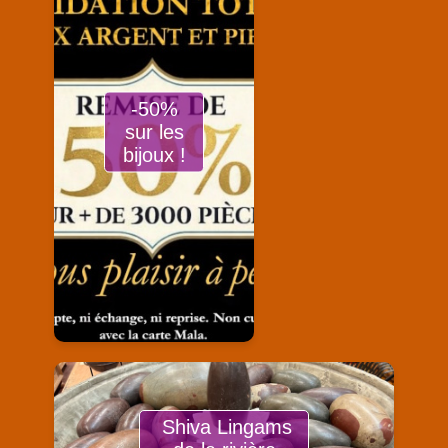
-50%
sur les
bijoux !
Shiva Lingams