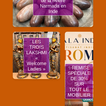
de la rivière
Narmada en
Inde
LES
TROIS
LAKSHMI
«
Welcome
✨REMISE
Ladies »
SPÉCIALE
DE 30%
SUR
TOUT LE
MOBILIER