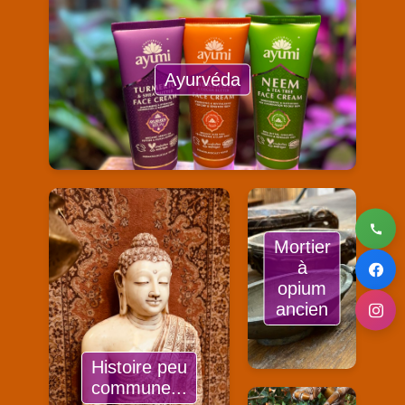
Ayurvéda
Mortier
à
opium
ancien
Histoire peu
commune...