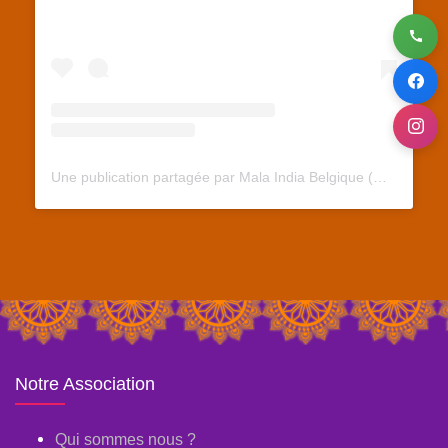
Une publication partagée par Mala India Belgique (@malaindiabelgique)
Notre Association
Qui sommes nous ?