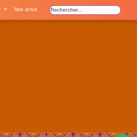
z
Nos actus