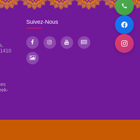
Suivez-Nous
s,
, 1410
les
eek-