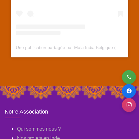
Une publication partagée par Mala India Belgique (@malaindiabelgique)
Notre Association
Qui sommes nous ?
Nos projets en Inde