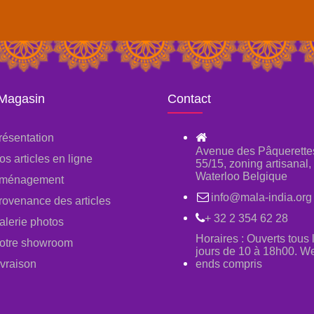
 Magasin
Contact
résentation
Avenue des Pâquerette
os articles en ligne
55/15, zoning artisanal
Waterloo Belgique
ménagement
info@mala-india.org
rovenance des articles
+ 32 2 354 62 28
alerie photos
Horaires : Ouverts tous 
otre showroom
jours de 10 à 18h00. W
ivraison
ends compris