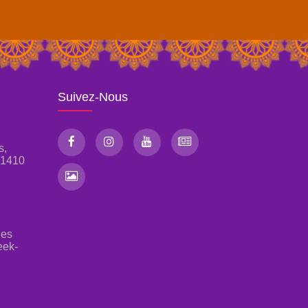
Suivez-Nous
s,
, 1410
les
eek-