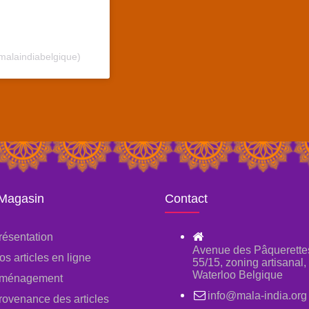
malaindiabelgique)
 Magasin
Contact
résentation
Avenue des Pâquerette
os articles en ligne
55/15, zoning artisanal
Waterloo Belgique
ménagement
info@mala-india.org
rovenance des articles