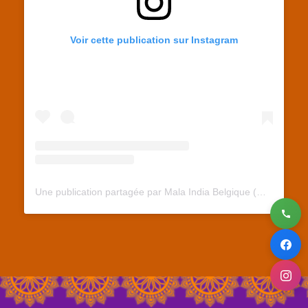
Voir cette publication sur Instagram
Une publication partagée par Mala India Belgique (@malaindiabelgique)