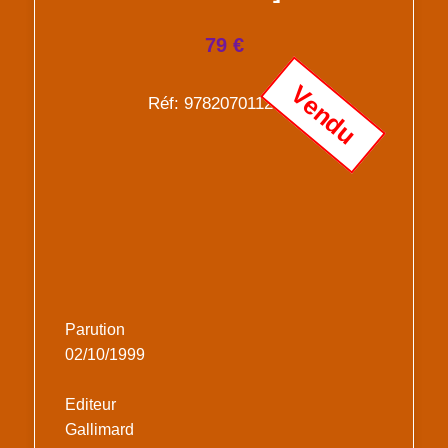
79 €
Vendu
Réf: 9782070112944
Parution
02/10/1999
Editeur
Gallimard