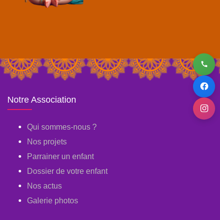
Notre Association
Qui sommes-nous ?
Nos projets
Parrainer un enfant
Dossier de votre enfant
Nos actus
Galerie photos