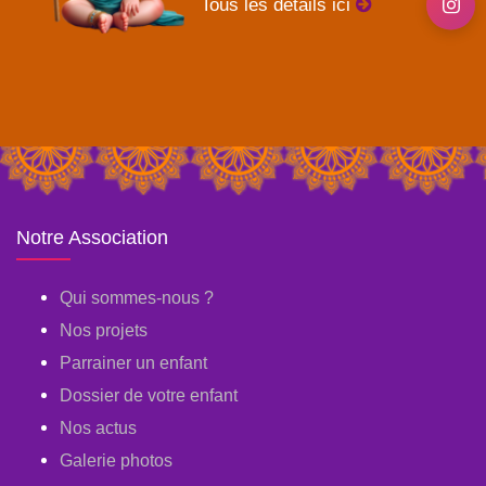
Tous les détails ici
Notre Association
Qui sommes-nous ?
Nos projets
Parrainer un enfant
Dossier de votre enfant
Nos actus
Galerie photos