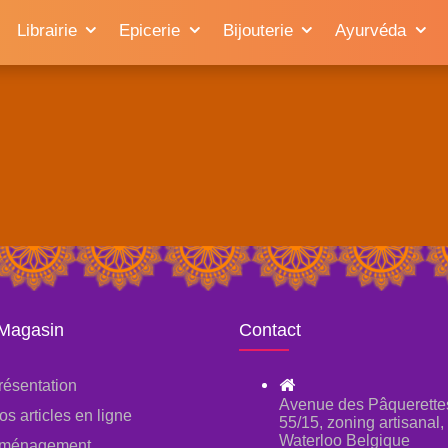
Librairie
Epicerie
Bijouterie
Ayurvéda
 Magasin
Contact
résentation
Avenue des Pâquerette
os articles en ligne
55/15, zoning artisanal
Waterloo Belgique
ménagement