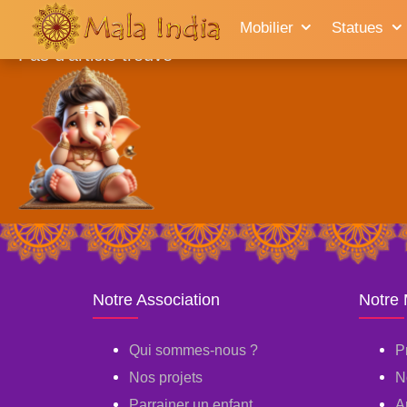
Accueil
Mobilier
Statues
Pas d'article trouvé
Notre Association
Notre
Qui sommes-nous ?
P
Nos projets
N
Parrainer un enfant
A