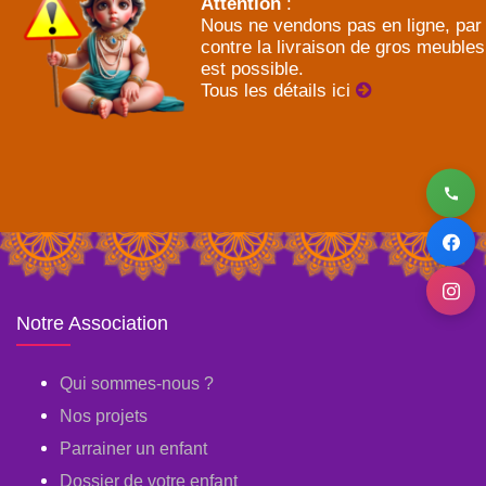
Attention
:
Nous ne vendons pas en ligne, par
contre la livraison de gros meubles
est possible.
Tous les détails ici
Notre Association
Qui sommes-nous ?
Nos projets
Parrainer un enfant
Dossier de votre enfant