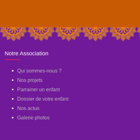
Notre Association
Qui sommes-nous ?
Nos projets
Parrainer un enfant
Dossier de votre enfant
Nos actus
Galerie photos