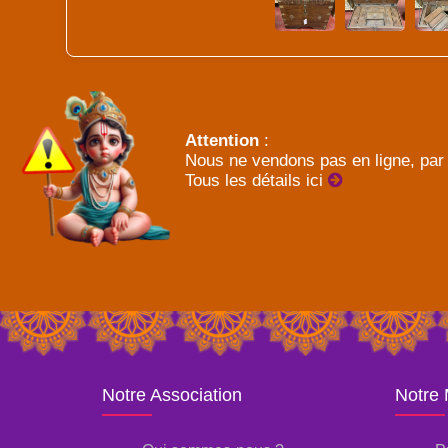
Attention
:
Nous ne vendons pas en ligne, par 
Tous les détails ici
Notre Association
Notre