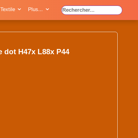
Textile
Plus...
e dot H47x L88x P44