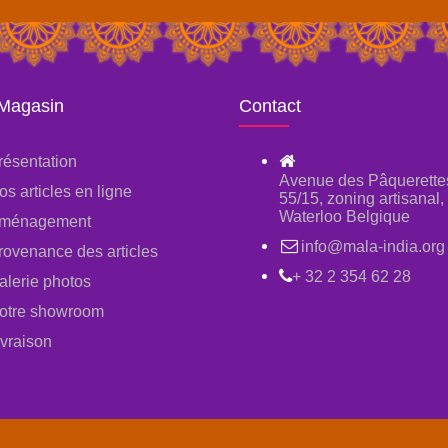
 Magasin
Contact
résentation
Avenue des Pâquerette
os articles en ligne
55/15, zoning artisanal
Waterloo Belgique
ménagement
info@mala-india.org
rovenance des articles
+ 32 2 354 62 28
alerie photos
otre showroom
ivraison