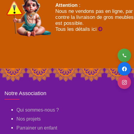
Attention
:
Nous ne vendons pas en ligne, par
contre la livraison de gros meubles
est possible.
Tous les détails ici
Notre Association
Qui sommes-nous ?
Nos projets
Parrainer un enfant