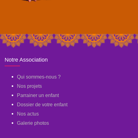
Notre Association
Qui sommes-nous ?
Nos projets
Parrainer un enfant
Dossier de votre enfant
Nos actus
Galerie photos