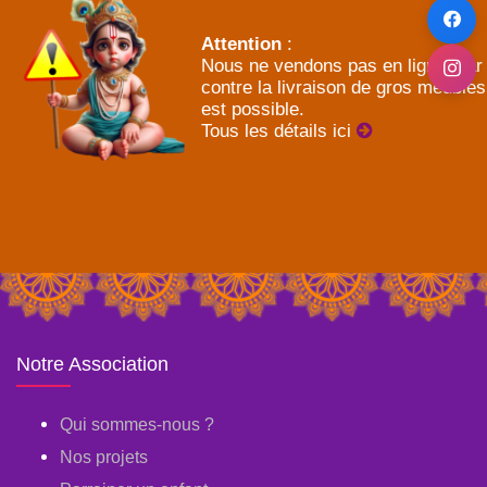
Attention
:
Nous ne vendons pas en ligne, par
contre la livraison de gros meubles
est possible.
Tous les détails ici
Notre Association
Qui sommes-nous ?
Nos projets