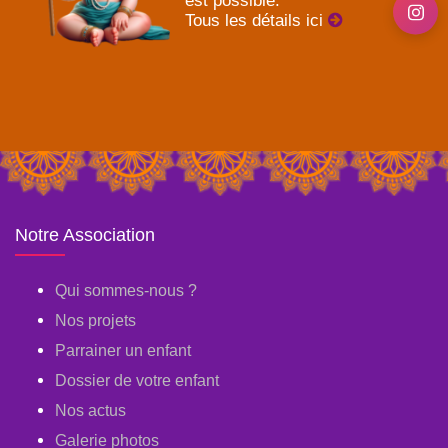
est possible.
Tous les détails ici
Notre Association
Qui sommes-nous ?
Nos projets
Parrainer un enfant
Dossier de votre enfant
Nos actus
Galerie photos