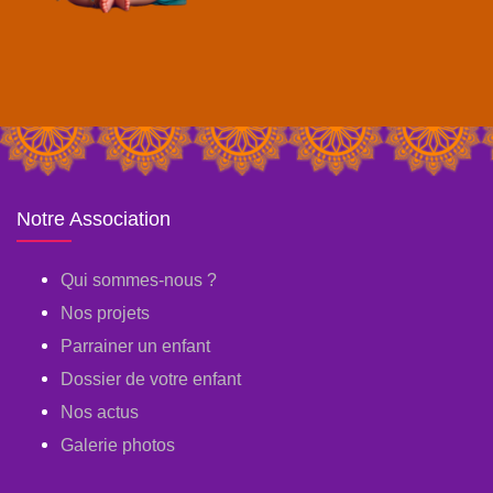
Notre Association
Qui sommes-nous ?
Nos projets
Parrainer un enfant
Dossier de votre enfant
Nos actus
Galerie photos