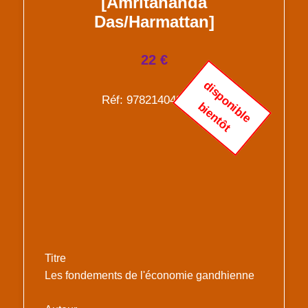
[Amritananda
Das/Harmattan]
22 €
d
i
s
p
o
n
i
b
l
e
i
e
n
t
ô
Réf: 9782140492075
b
t
Titre
Les fondements de l'économie gandhienne