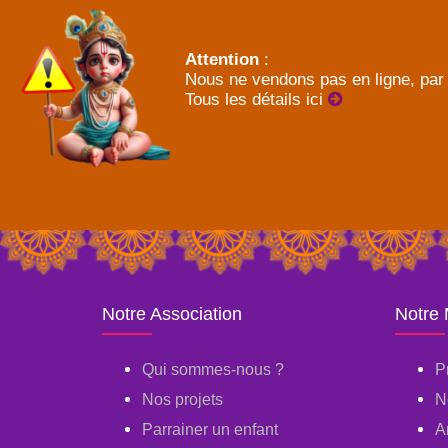
Attention
:
Nous ne vendons pas en ligne, par 
Tous les détails ici
Notre Association
Notre
Qui sommes-nous ?
P
Nos projets
N
Parrainer un enfant
A