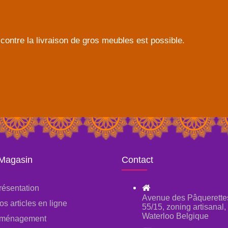
contre la livraison de gros meubles est possible.
 Magasin
Contact
résentation
Avenue des Pâquerette
os articles en ligne
55/15, zoning artisanal
Waterloo Belgique
ménagement