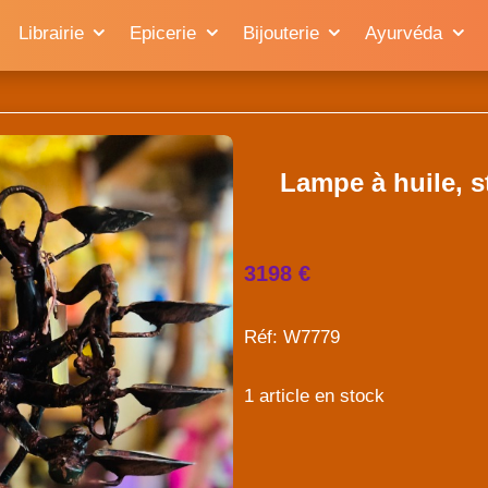
Librairie
Epicerie
Bijouterie
Ayurvéda
Lampe à huile, s
3198 €
Réf: W7779
1 article en stock