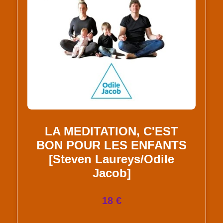
LA MEDITATION, C'EST
BON POUR LES ENFANTS
[Steven Laureys/Odile
Jacob]
18 €