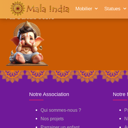
Accueil
Mobilier
Statues
Pas d'article trouvé
Notre Association
Notre
Qui sommes-nous ?
P
Nos projets
N
Parrainer un enfant
A