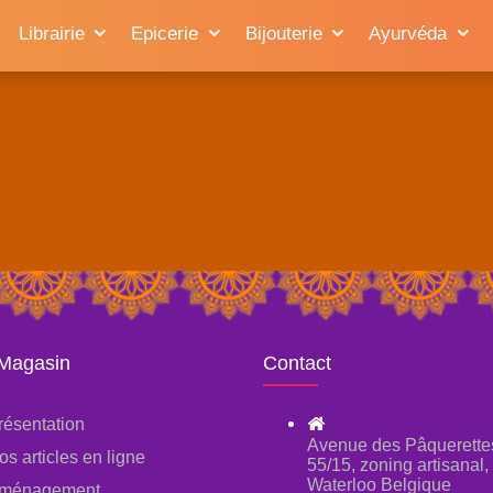
Librairie
Epicerie
Bijouterie
Ayurvéda
 Magasin
Contact
résentation
Avenue des Pâquerette
os articles en ligne
55/15, zoning artisanal
Waterloo Belgique
ménagement