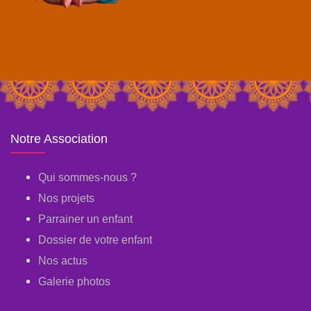
Notre Association
Qui sommes-nous ?
Nos projets
Parrainer un enfant
Dossier de votre enfant
Nos actus
Galerie photos