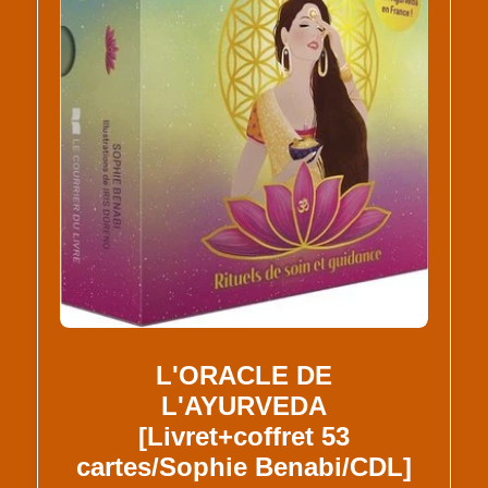
L'ORACLE DE
L'AYURVEDA
[Livret+coffret 53
cartes/Sophie Benabi/CDL]