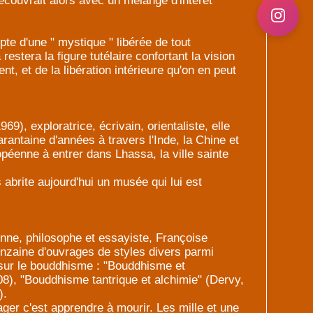
écouvrait alors avec un mélange d'intérêt
e d'une " mystique " libérée de tout
restera la figure tutélaire confortant la vision
nt, et de la libération intérieure qu'on en peut
9), exploratrice, écrivain, orientaliste, elle
antaine d'années à travers l'Inde, la Chine et
ropéenne à entrer dans Lhassa, la ville sainte
abrite aujourd'hui un musée qui lui est
nne, philosophe et essayiste, Françoise
inzaine d'ouvrages de styles divers parmi
s sur le bouddhisme : "Bouddhisme et
08), "Bouddhisme tantrique et alchimie" (Dervy,
).
ger c'est apprendre à mourir. Les mille et une