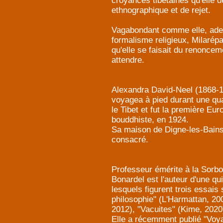
croyances tibétaines qu'elle d
ethnographique et de rejet.
Vagabondant comme elle, adept
formalisme religieux, Milarépa 
qu'elle se faisait du renonceme
attendre.
Alexandra David-Neel (1868-196
voyagea à pied durant une quar
le Tibet et fut la première Eu
bouddhiste, en 1924.
Sa maison de Digne-les-Bains 
consacré.
Professeur émérite à la Sorbo
Bonardel est l'auteur d'une qu
lesquels figurent trois essai
philosophie" (L'Harmattan, 20
2012), "Vacuites" (Kime, 2020
Elle a récemment publié "Voya