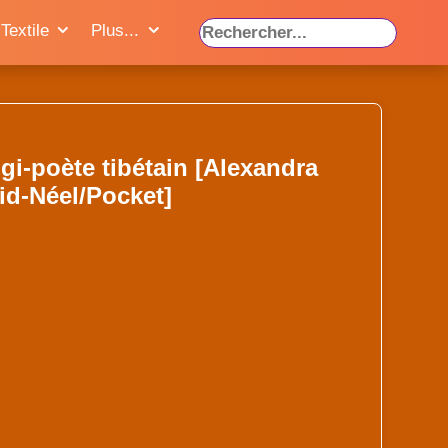
Textile
Plus...
i-poète tibétain [Alexandra
id-Néel/Pocket]