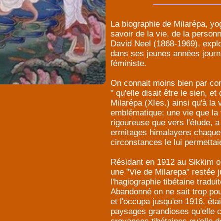
La biographie de Milarépa, yog
savoir de la vie, de la personn
David Neel (1868-1969), explor
dans ses jeunes années journal
féministe.
On connait moins bien par con
" qu'elle disait être le sien, e
Milarépa (XIes.) ainsi qu'à la v
emblématique; une vie que la
rigoureuse que vers l'étude,
ermitages himalayens chaque f
circonstances le lui permettai
Résidant en 1912 au Sikkim ou 
une "Vie de Milarepa" restée ju
l'hagiographie tibétaine trad
Abandonné on ne sait trop pourq
et l'occupa jusqu'en 1916, ét
paysages grandioses qu'elle 