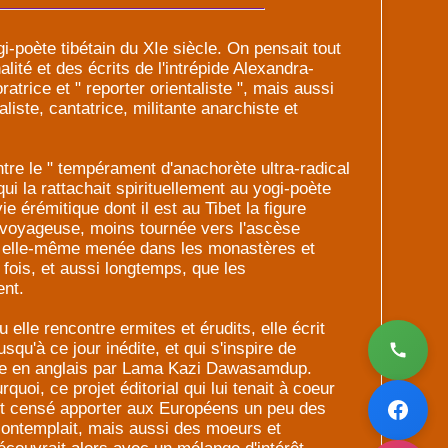
i-poète tibétain du XIe siècle. On pensait tout
alité et des écrits de l'intrépide Alexandra-
atrice et " reporter orientaliste ", mais aussi
iste, cantatrice, militante anarchiste et
tre le " tempérament d'anachorète ultra-radical
t qui la rattachait spirituellement au yogi-poète
ie érémitique dont il est au Tibet la figure
 voyageuse, moins tournée vers l'ascèse
 a elle-même menée dans les monastères et
ois, et aussi longtemps, que les
ent.
elle rencontre ermites et érudits, elle écrit
squ'à ce jour inédite, et qui s'inspire de
uite en anglais par Lama Kazi Dawasamdup.
uoi, ce projet éditorial qui lui tenait à coeur
ait censé apporter aux Européens un peu des
contemplait, mais aussi des moeurs et