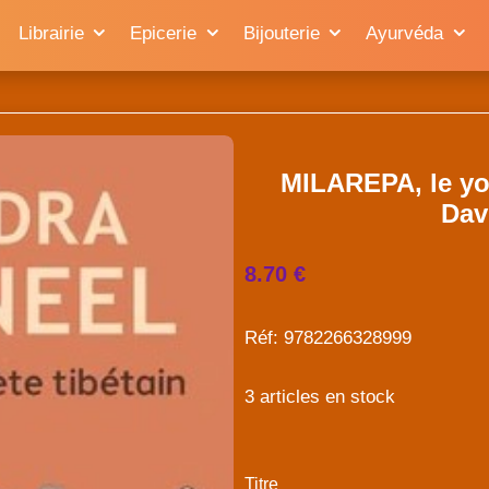
Librairie
Epicerie
Bijouterie
Ayurvéda
MILAREPA, le yog
Dav
8.70 €
Réf: 9782266328999
3 articles en stock
Titre