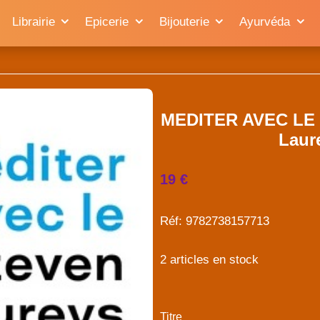
Librairie
Epicerie
Bijouterie
Ayurvéda
MEDITER AVEC LE
Laur
19 €
Réf: 9782738157713
2 articles en stock
Titre