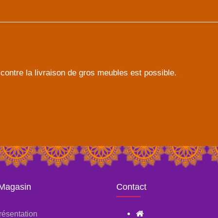
contre la livraison de gros meubles est possible.
 Magasin
Contact
résentation