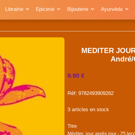
Librairie
Epicerie
Bijouterie
Ayurvéda
MEDITER JOUR
André/
9.90 €
Réf: 9782493909282
3 articles en stock
Titre
Méditer, jour après jour - 25 le