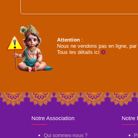
Attention
:
Nous ne vendons pas en ligne, par 
Tous les détails ici
Notre Association
Notre
Qui sommes-nous ?
P