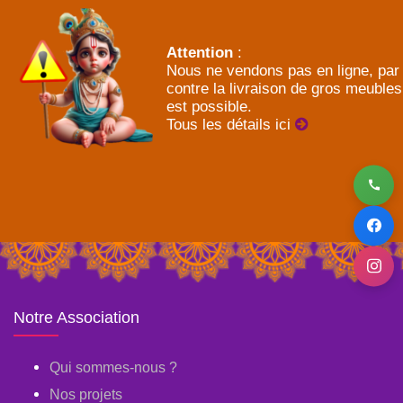
Attention
:
Nous ne vendons pas en ligne, par
contre la livraison de gros meubles
est possible.
Tous les détails ici
Notre Association
Qui sommes-nous ?
Nos projets