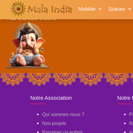
Accueil
Mobilier
Statues
Pas d'article trouvé
Notre Association
Notre
Qui sommes-nous ?
P
Nos projets
N
Parrainer un enfant
A