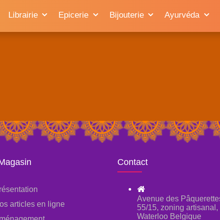
Librairie
Epicerie
Bijouterie
Ayurvéda
 Magasin
Contact
résentation
Avenue des Pâquerette
os articles en ligne
55/15, zoning artisanal
Waterloo Belgique
ménagement