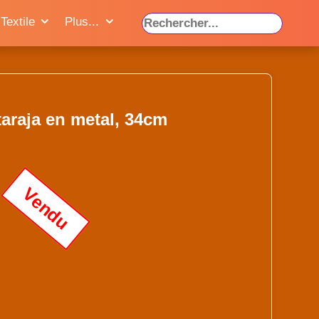
Textile
Plus...
araja en metal, 34cm
Vendu