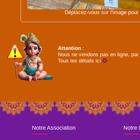
Déplacez-vous sur l'image pour l
Attention
:
Nous ne vendons pas en ligne, par 
Tous les détails ici
Notre Association
Notre