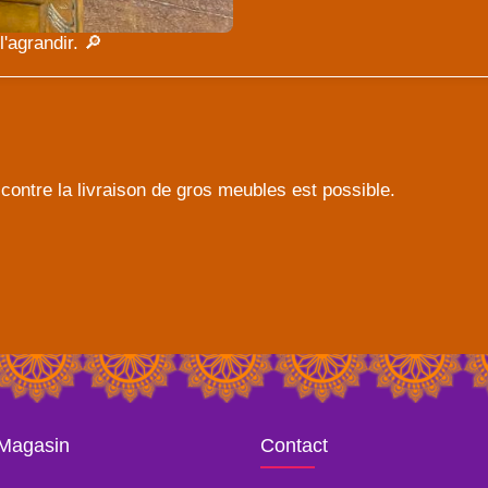
'agrandir. 🔎
contre la livraison de gros meubles est possible.
 Magasin
Contact