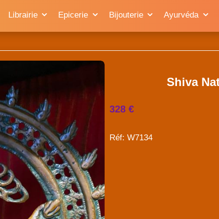
Librairie
Epicerie
Bijouterie
Ayurvéda
Shiva Nat
328 €
Réf: W7134