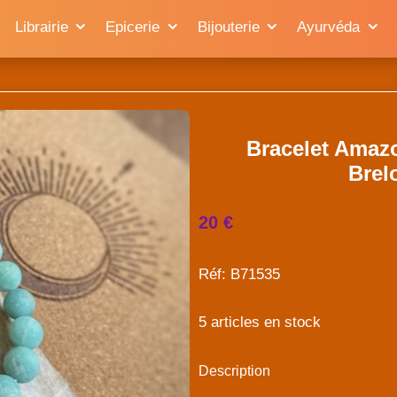
Librairie
Epicerie
Bijouterie
Ayurvéda
Bracelet Amaz
Brel
20 €
Réf: B71535
5 articles en stock
Description