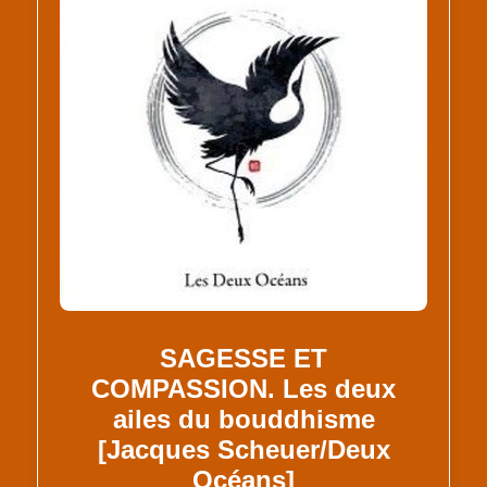
SAGESSE ET
COMPASSION. Les deux
ailes du bouddhisme
[Jacques Scheuer/Deux
Océans]