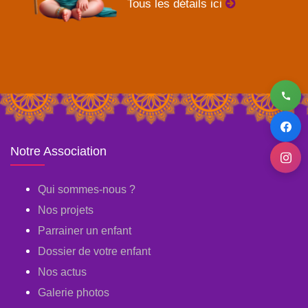
Tous les détails ici
Notre Association
Qui sommes-nous ?
Nos projets
Parrainer un enfant
Dossier de votre enfant
Nos actus
Galerie photos